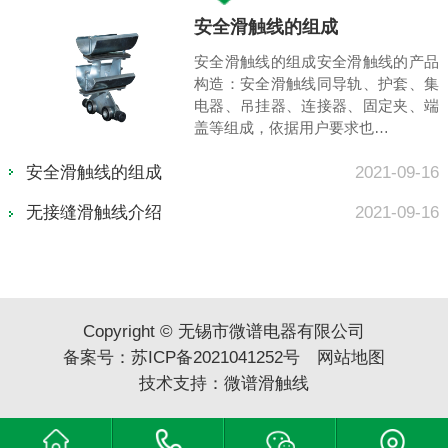
暂无资料
品
没有内容...
集
端
16
管式滑触线的特性与配件构成
2021-09-16
16
关于滑触线安装注意的技术要点有哪些
2021-09-16
多极滑触线质量的衡量标准
2021-09-16
Copyright © 无锡市微谱电器有限公司
备案号：
苏ICP备2021041252号
网站地图
技术支持：
微谱滑触线