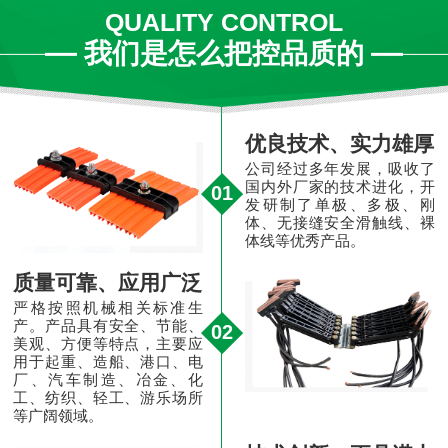
QUALITY CONTROL
我们是怎么把控品质的
优良技术、实力雄厚
公司经过多年发展，吸收了
国内外厂家的技术进化，开
01
发研制了单极、多极、刚
体、无接缝安全滑触线、裸
体线等优秀产品。
质量可靠、应用广泛
严格按照机械相关标准生
产。产品具有安全、节能、
02
美观、方便等特点，主要应
用于起重、造船、港口、电
厂、汽车制造、冶金、化
工、纺织、轻工、游乐场所
等广阔领域。